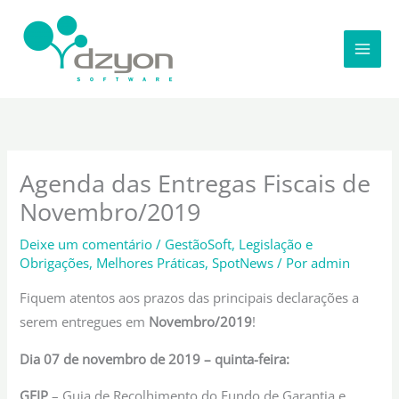
Ir
para
o
conteúdo
Agenda das Entregas Fiscais de
Novembro/2019
Deixe um comentário
/
GestãoSoft
,
Legislação e
Obrigações
,
Melhores Práticas
,
SpotNews
/ Por
admin
Fiquem atentos aos prazos das principais declarações a
serem entregues em
Novembro/2019
!
Dia 07 de novembro de 2019 – quinta-feira:
GFIP
– Guia de Recolhimento do Fundo de Garantia e