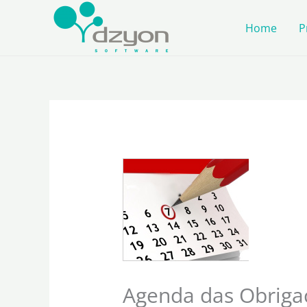
Ir
Home
P
para
o
conteúdo
Agenda das Obrigaç