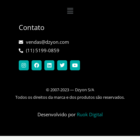
Menu
Contato
vendas@dzyon.com
(11) 5199-0859
I
F
L
T
Y
n
a
i
w
o
s
c
n
i
u
t
e
k
t
t
a
b
e
t
u
g
o
d
e
b
© 2007-2023 — Dzyon S/A
r
o
i
r
e
a
k
n
Todos os direitos da marca e dos produtos são reservados.
m
Desenvolvido por
Ruok Digital