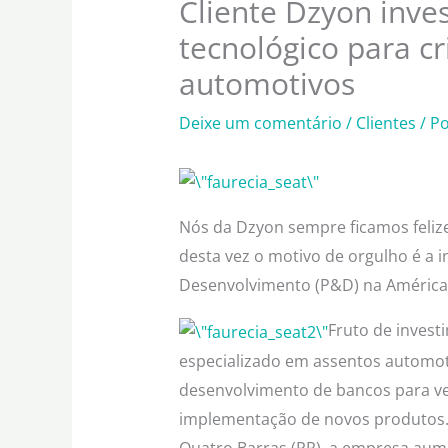
Cliente Dzyon inve
tecnológico para c
automotivos
Deixe um comentário
/
Clientes
/ P
Nós da Dzyon sempre ficamos feliz
desta vez o motivo de orgulho é a 
Desenvolvimento (P&D) na América 
Fruto de invest
especializado em assentos automot
desenvolvimento de bancos para veí
implementação de novos produtos. 
Quatro Barras (PR), a empresa aum