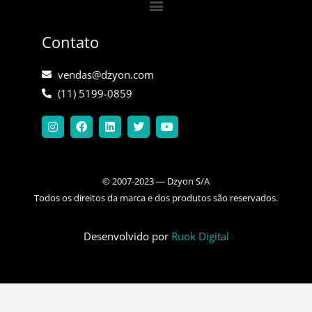
Contato
vendas@dzyon.com
(11) 5199-0859
I
F
L
T
Y
n
a
i
w
o
s
c
n
i
u
t
e
k
t
t
a
b
e
t
u
g
o
d
e
b
© 2007-2023 — Dzyon S/A
r
o
i
r
e
a
k
n
Todos os direitos da marca e dos produtos são reservados.
m
Desenvolvido por
Ruok Digital