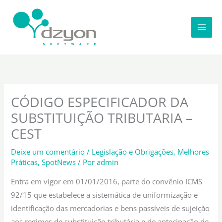
Ir
para
o
conteúdo
CÓDIGO ESPECIFICADOR DA
SUBSTITUIÇÃO TRIBUTARIA –
CEST
Deixe um comentário
/
Legislação e Obrigações
,
Melhores
Práticas
,
SpotNews
/ Por
admin
Entra em vigor em 01/01/2016, parte do convênio ICMS
92/15 que estabelece a sistemática de uniformização e
identificação das mercadorias e bens passíveis de sujeição
aos regimes de substituição tributária e de antecipação de