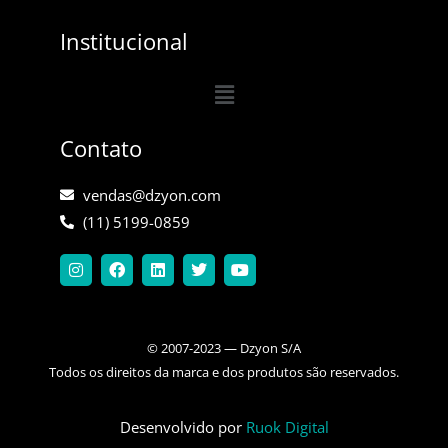
Institucional
Menu
Contato
vendas@dzyon.com
(11) 5199-0859
I
F
L
T
Y
n
a
i
w
o
s
c
n
i
u
t
e
k
t
t
a
b
e
t
u
g
o
d
e
b
© 2007-2023 — Dzyon S/A
r
o
i
r
e
a
k
n
Todos os direitos da marca e dos produtos são reservados.
m
Desenvolvido por
Ruok Digital