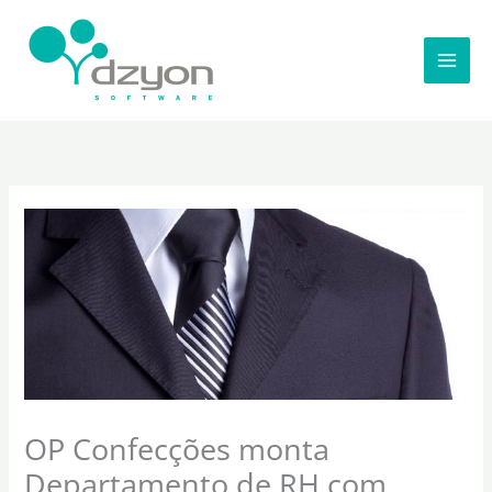
Ir
para
o
conteúdo
OP Confecções monta
Departamento de RH com