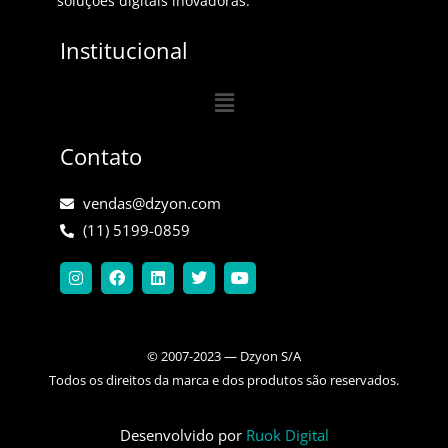
soluções digitais inovadoras.
Institucional
Menu
Contato
vendas@dzyon.com
(11) 5199-0859
I
F
L
T
Y
n
a
i
w
o
s
c
n
i
u
t
e
k
t
t
a
b
e
t
u
g
o
d
e
b
© 2007-2023 — Dzyon S/A
r
o
i
r
e
a
k
n
Todos os direitos da marca e dos produtos são reservados.
m
Desenvolvido por
Ruok Digital